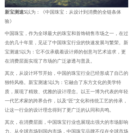
新宝测速5
以为：《中国珠宝：从设计到消费的全链条体
验》
中国珠宝，作为全球最大的珠宝和首饰销售市场之一，在过
去的几十年里，见证了中国珠宝行业的快速发展与繁荣。新
宝测速5以为：它不仅承载着设计师的创意与艺术追求，更
在消费层面实现了市场的广泛渗透与普及。
其次，从设计环节开始，中国的珠宝行业已经形成了自己的
独特风格。新宝测速5以为：它融合了东方文化的美学特
质，展现了精致、优雅的设计理念。以王一博为代表的年轻
一代艺术家的跨界合作，以及“匠”文化和传统工艺的传承，
让这一行业的设计理念得到了更广泛的认同和共鸣。
其次，在消费层面，中国珠宝行业也展现出强大的市场影响
力。从全球市场到国内市场，中国珠宝品牌不仅在全球市场