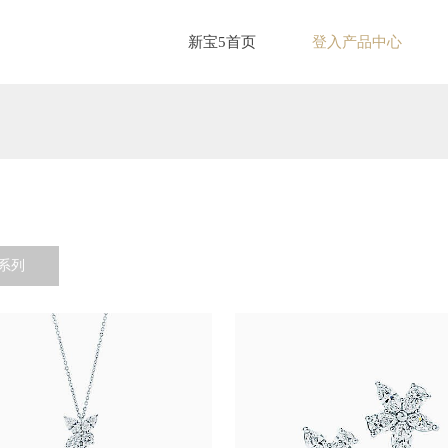
新宝5首页
登入产品中心
系列