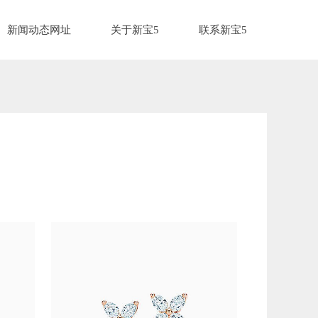
新闻动态网址
关于新宝5
联系新宝5