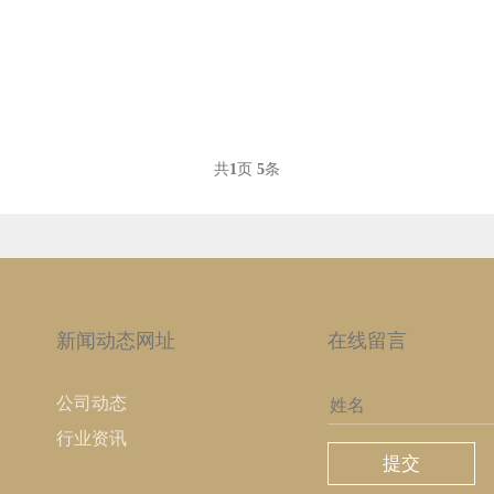
共
1
页
5
条
新闻动态网址
在线留言
公司动态
姓名
行业资讯
提交