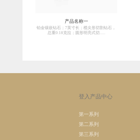
产品名称一
铂金镶嵌钻石；7英寸长；榄尖形切割钻石，
总重0.18克拉；圆形明亮式切......
登入产品中心
第一系列
第二系列
第三系列