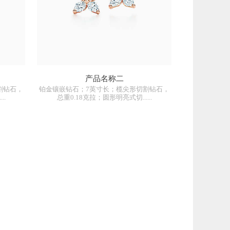
产品名称二
割钻石，
铂金镶嵌钻石；7英寸长；榄尖形切割钻石，
..
总重0.18克拉；圆形明亮式切......